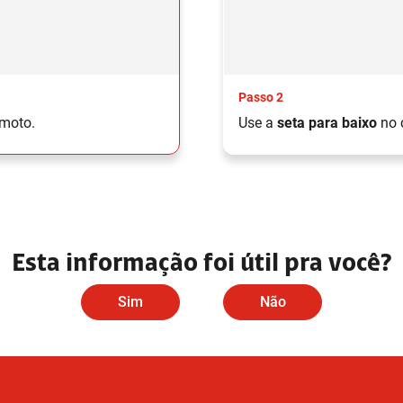
Passo 2
emoto.
Use a
seta para baixo
no 
Esta informação foi útil pra você?
Sim
Não