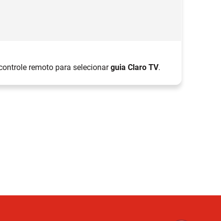
Pa
controle remoto para selecionar
guia Claro TV
.
A