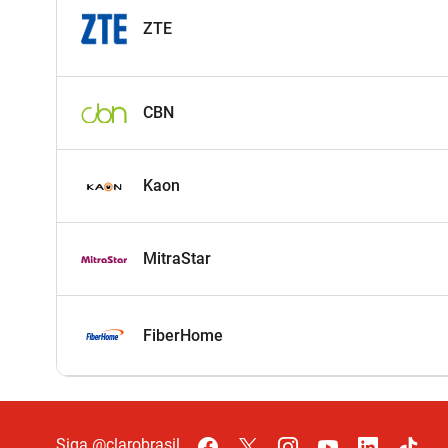
ZTE
CBN
Kaon
MitraStar
FiberHome
Siga @clarobrasil