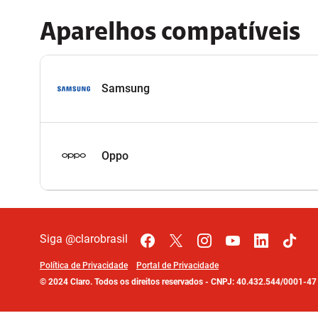
Aparelhos compatíveis
Samsung
Oppo
Siga @clarobrasil
Política de Privacidade
Portal de Privacidade
©
2024
Claro. Todos os direitos reservados
-
CNPJ: 40.432.544/0001-4