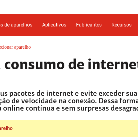
s de aparelhos
Aplicativos
Fabricantes
Recursos
ecionar aparelho
consumo de internet
us pacotes de internet e evite exceder s
ução de velocidade na conexão. Dessa form
a online contínua e sem surpresas desagra
arelho