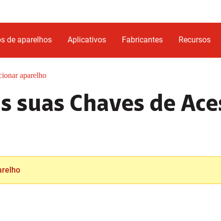
s de aparelhos
Aplicativos
Fabricantes
Recursos
cionar aparelho
s suas Chaves de Ac
arelho