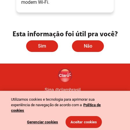
modem Wi-Fi.
Esta informação foi útil pra você?
Sim
Não
Siga @clarobrasil
Utilizamos cookies e tecnologia para aprimorar sua
experiência de navegação de acordo com a
Política de
Política de Privacidade
Portal de Privacidade
cookies
©
2024
Claro. Todos os direitos reservados
-
CNPJ: 40.432.544/0001-47
-
Gerenciar cookies
Aceitar cookies
Rua Henri Dunant, 780 - São Paulo - SP