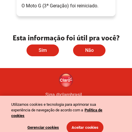
O Moto G (3ª Geração) foi reiniciado.
Esta informação foi útil pra você?
Sim
Não
Siga @clarobrasil
Utilizamos cookies e tecnologia para aprimorar sua
experiência de navegação de acordo com a
Política de
Política de Privacidade
Portal de Privacidade
cookies
©
2024
Claro. Todos os direitos reservados
-
CNPJ: 40.432.544/0001-47
-
Gerenciar cookies
Aceitar cookies
Rua Henri Dunant, 780 - São Paulo - SP