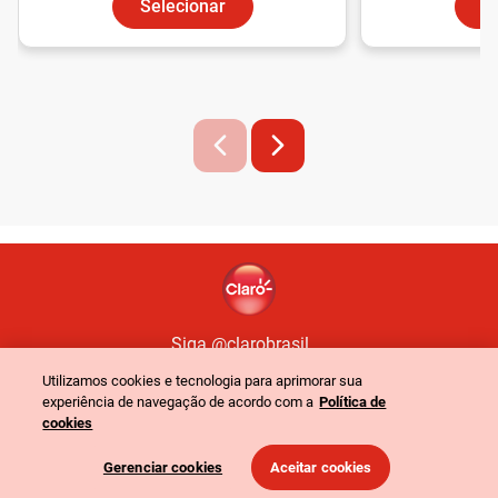
Selecionar
S
Siga @clarobrasil
Utilizamos cookies e tecnologia para aprimorar sua
experiência de navegação de acordo com a
Política de
Política de Privacidade
Portal de Privacidade
cookies
©
2024
Claro. Todos os direitos reservados
-
CNPJ: 40.432.544/0001-47
-
Gerenciar cookies
Aceitar cookies
Rua Henri Dunant, 780 - São Paulo - SP