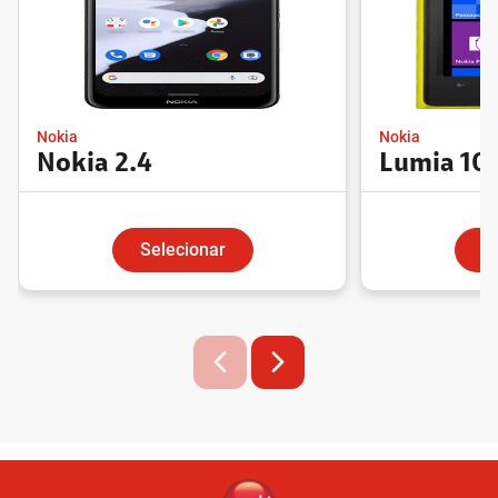
Nokia
Nokia
Nokia 2.4
Lumia 10
Selecionar
S