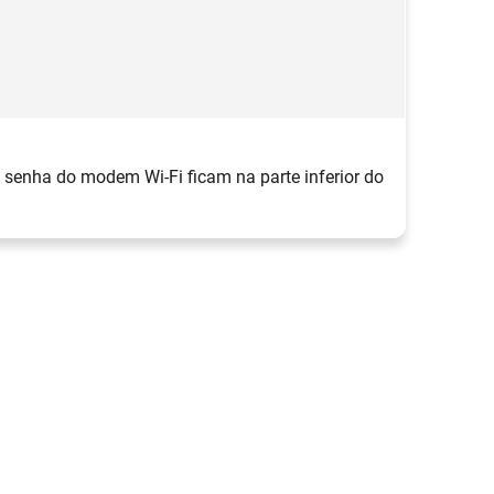
Pa
 senha do modem Wi-Fi ficam na parte inferior do
Es
d