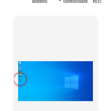
aparelho
conectividade
Wi-Fi