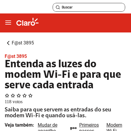
F@st 3895
F@st 3895
Entenda as luzes do
modem Wi-Fi e para que
serve cada entrada
118
votos
Saiba para que servem as entradas do seu
modem Wi-Fi e quando usá-las.
Veja também:
Mudar de
Primeiros
Modem
aparelho
passos
Wi-Fi