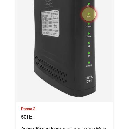
Passo 3
5GHz
:
Aceso/Piscando
– indica que a rede Wi-Fi