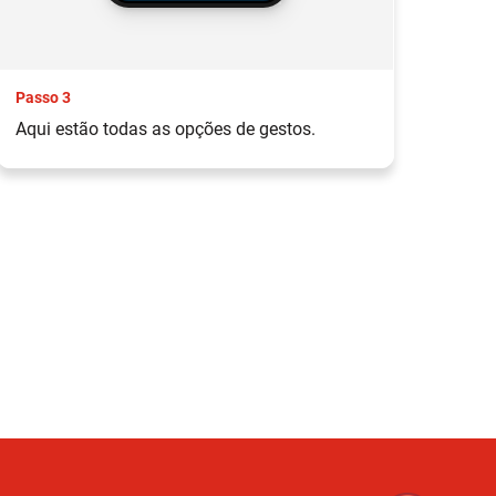
Passo 3
Pas
Aqui estão todas as opções de gestos.
Des
Cli