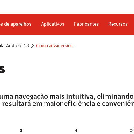
s de aparelhos
Aplicativos
Fabricantes
Recursos
la Android 13
Como ativar gestos
s
 uma navegação mais intuitiva, eliminando
 resultará em maior eficiência e conveniên
3
4
5