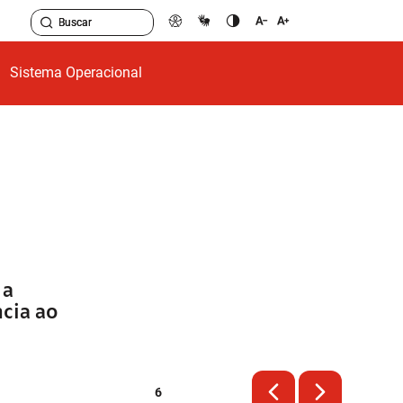
Sistema Operacional
 a
cia ao
6