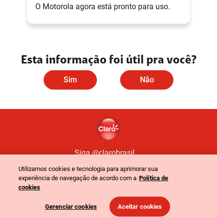
O Motorola agora está pronto para uso.
Esta informação foi útil pra você?
Sim
Não
Siga @clarobrasil
Utilizamos cookies e tecnologia para aprimorar sua
experiência de navegação de acordo com a
Política de
Política de Privacidade
Portal de Privacidade
cookies
©
2024
Claro. Todos os direitos reservados
-
CNPJ: 40.432.544/0001-47
-
Gerenciar cookies
Aceitar cookies
Rua Henri Dunant, 780 - São Paulo - SP