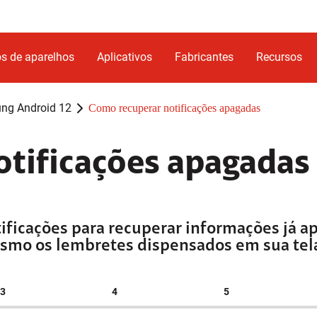
s de aparelhos
Aplicativos
Fabricantes
Recursos
ng Android 12
Como recuperar notificações apagadas
tificações apagadas
otificações para recuperar informações já 
mesmo os lembretes dispensados em sua tela 
3
4
5