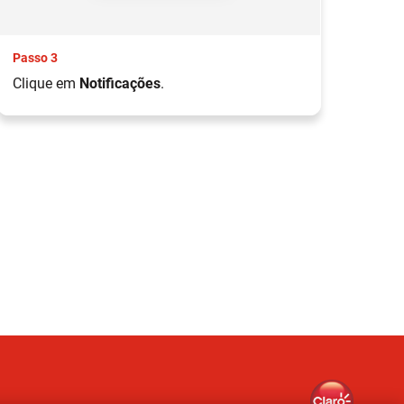
Passo 3
Pas
Clique em
Notificações
.
Des
Cli