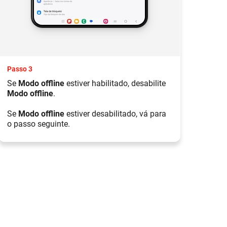
Passo 3
Pas
Se
Modo offline
estiver habilitado, desabilite
Se 
Modo offline
.
pro
con
Se
Modo offline
estiver desabilitado, vá para
ati
o passo seguinte.
Par