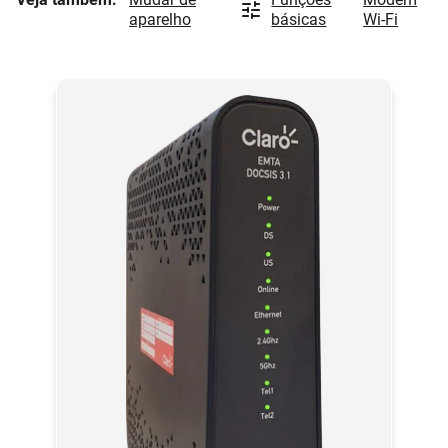
aparelho
básicas
Wi-Fi