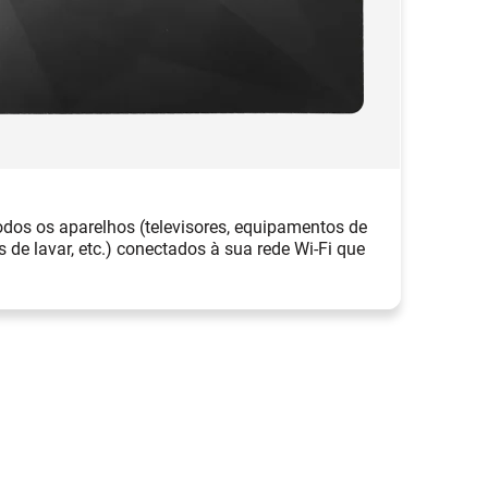
Pa
odos os aparelhos (televisores, equipamentos de
Es
 de lavar, etc.) conectados à sua rede Wi-Fi que
Ro