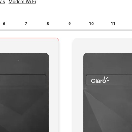
cas
Modem Wi-Fi
6
7
8
9
10
11