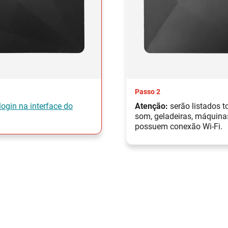
Passo 2
login na interface do
Atenção:
serão listados t
som, geladeiras, máquinas
possuem conexão Wi-Fi.