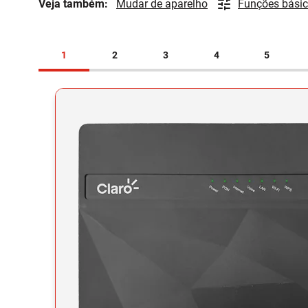
Veja também:
Mudar de aparelho
Funções bási
1
2
3
4
5