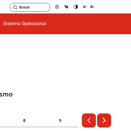
Sistema Operacional
esmo
8
9