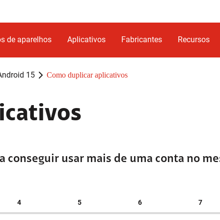
s de aparelhos
Aplicativos
Fabricantes
Recursos
ndroid 15
Como duplicar aplicativos
icativos
ra conseguir usar mais de uma conta no m
4
5
6
7