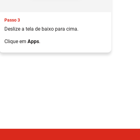
Passo 3
Pas
Deslize a tela de baixo para cima.
Cli
Clique em
Apps
.