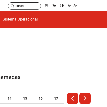
Sistema Operacional
chamadas
14
15
16
17