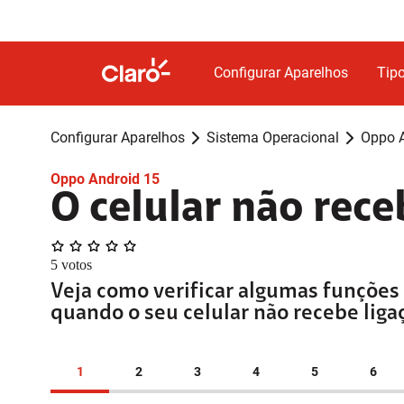
Configurar Aparelhos
Tipo
Configurar Aparelhos
Sistema Operacional
Oppo A
Oppo Android 15
O celular não rec
5
votos
Veja como verificar algumas funçõ
quando o seu celular não recebe liga
1
2
3
4
5
6