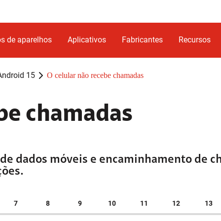
s de aparelhos
Aplicativos
Fabricantes
Recursos
ndroid 15
O celular não recebe chamadas
ebe chamadas
es de dados móveis e encaminhamento de 
ções.
7
8
9
10
11
12
13