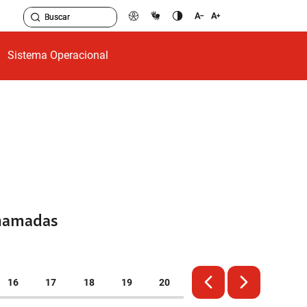
Sistema Operacional
chamadas
16
17
18
19
20