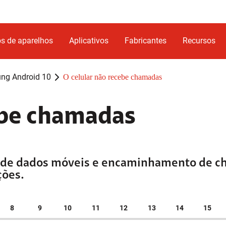
s de aparelhos
Aplicativos
Fabricantes
Recursos
ng Android 10
O celular não recebe chamadas
ebe chamadas
es de dados móveis e encaminhamento de 
ções.
8
9
10
11
12
13
14
15