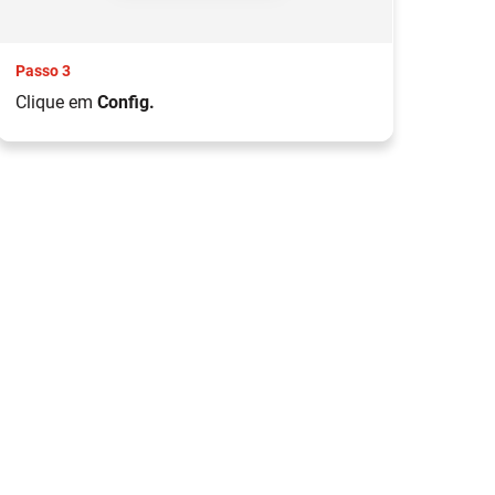
Passo 3
Pas
Clique em
Config.
Cli