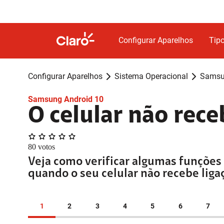
Configurar Aparelhos
Tipo
Configurar Aparelhos
Sistema Operacional
Samsu
Samsung Android 10
O celular não rec
80
votos
Veja como verificar algumas funçõ
quando o seu celular não recebe liga
1
2
3
4
5
6
7