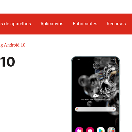
s de aparelhos
Aplicativos
Fabricantes
Recursos
g Android 10
 10