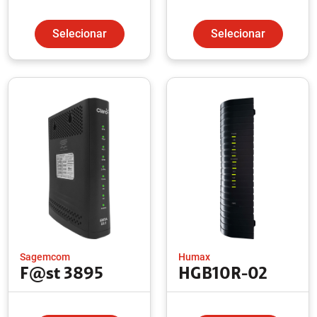
Selecionar
Selecionar
Sagemcom
Humax
F@st 3895
HGB10R-02