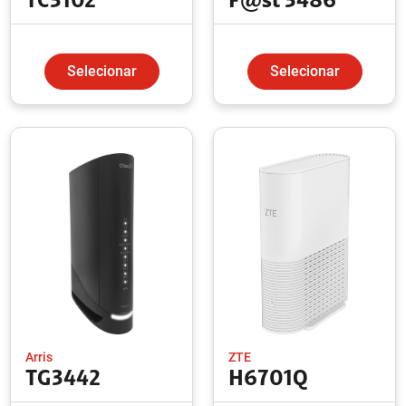
TC3102
F@st 3486
Selecionar
Selecionar
Arris
ZTE
TG3442
H6701Q