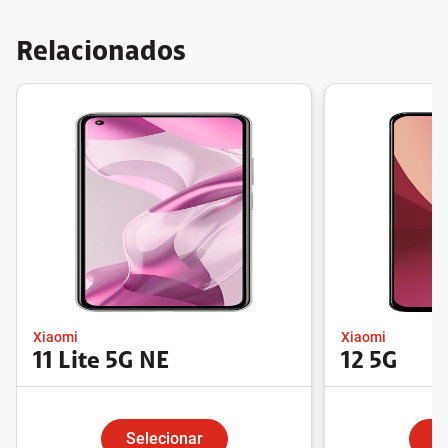
Relacionados
Xiaomi
Xiaomi
11 Lite 5G NE
12 5G
Selecionar
S