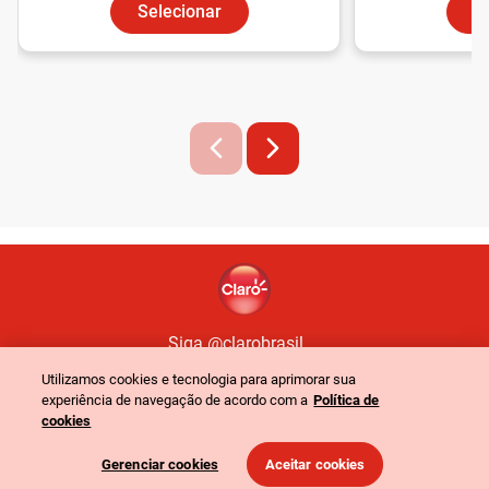
Selecionar
Siga @clarobrasil
Utilizamos cookies e tecnologia para aprimorar sua
experiência de navegação de acordo com a
Política de
Política de Privacidade
Portal de Privacidade
cookies
©
2024
Claro. Todos os direitos reservados
-
CNPJ: 40.432.544/0001-47
-
Gerenciar cookies
Aceitar cookies
Rua Henri Dunant, 780 - São Paulo - SP